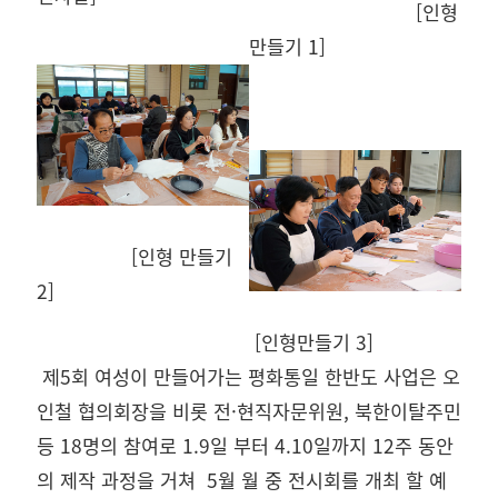
[인형
만들기 1]
[인형 만들기
2]
[인형만들기 3]
제5회 여성이 만들어가는 평화통일 한반도 사업은 오
인철 협의회장을 비롯 전
·
현직자문위원, 북한이탈주민
등 18명의 참여로 1.9일 부터 4.10일까지 12주 동안
의 제작 과정을 거쳐
5월 월 중 전시회를 개최 할 예