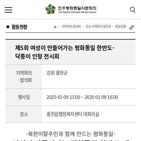
본
주
문
메
바
뉴
로
바
가
로
활동현황
기
가
지역회의·협의회
국내 지역회의·협의회
활동현황
기
제5회 여성이 만들어가는 평화통일 한반도-
닥종이 인형 전시회
지역회의
강원 홍천군
ㆍ협의회
행사일
2025-01-09 13:00 ~ 2025-01-09 16:00
장소
홍천읍행정복지센터 대회의실
-북한이탈주민과 함께 만드는 평화통일-