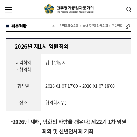
본
주
문
메
바
뉴
로
바
가
로
활동현황
기
가
지역회의·협의회
국내 지역회의·협의회
활동현황
기
2026년 제1차 임원회의
지역회의
경남 밀양시
ㆍ협의회
행사일
2026-01-07 17:00 ~ 2026-01-07 18:00
장소
협의회사무실
-2026년 새해, 평화의 바람을 깨우다! 제22기 1차 임원
회의 및 신년인사회 개최-