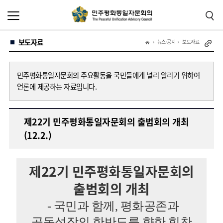
본
주
문
메
바
뉴
로
바
가
로
보도자료
기
가
뉴스·공지
보도자료
기
민주평화통일자문회의 주요활동을 국민들에게 널리 알리기 위하여
언론에 제공하는 자료입니다.
제22기 민주평화통일자문회의 출범회의 개최
(12.2.)
제22기 민주평화통일자문회의
출범회의 개최
- 국민과 함께, 평화공존과
공동성장의 한반도를 향한 힘찬