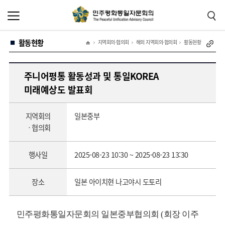
본
주
문
메
바
뉴
로
바
가
로
활동현황
기
가
지역회의·협의회
해외 지역회의·협의회
활동현황
기
주니어평통 활동성과 및 통일KOREA
미래예상도 발표회
지역회의
일본중부
ㆍ협의회
행사일
2025-08-23 10:30 ~ 2025-08-23 13:30
장소
일본 아이치현 나고야시 도토리
민주평화통일자문회의 일본중부협의회 (회장 이주