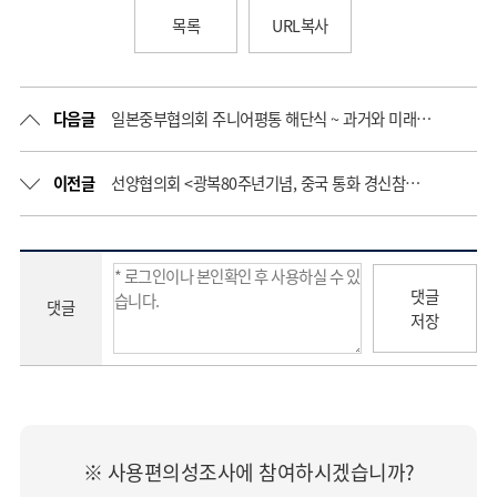
목록
URL복사
다음글
일본중부협의회 주니어평통 해단식 ~ 과거와 미래를 잇는 메세지
이전글
선양협의회 <광복80주년기념, 중국 통화 경신참변지 조선7인 열사릉> 정화작업 및 추모제
댓글
댓글
저장
※ 사용편의성조사에 참여하시겠습니까?