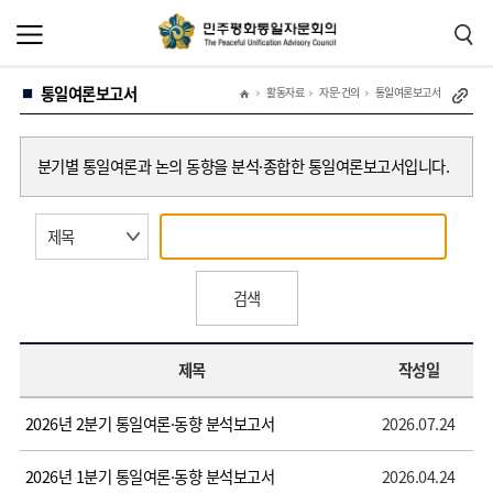
본
주
문
메
바
뉴
로
바
가
로
통일여론보고서
기
가
활동자료
자문·건의
통일여론보고서
기
분기별 통일여론과 논의 동향을 분석·종합한 통일여론보고서입니다.
검색
제목
작성일
2026년 2분기 통일여론·동향 분석보고서
2026.07.24
2026년 1분기 통일여론·동향 분석보고서
2026.04.24