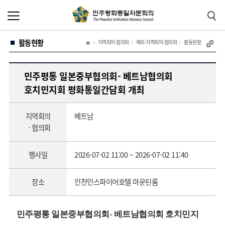
본
주
문
메
바
뉴
로
바
가
로
활동현황
기
가
지역회의·협의회
해외 지역회의·협의회
활동현황
기
민주평통 일본중부협의회- 베트남협의회
호치민지회 평화통일간담회 개최
지역회의
베트남
ㆍ협의회
행사일
2026-07-02 11:00 ~ 2026-07-02 11:40
장소
인천인스파이어호텔 마운틴룸
민주평통 일본중부협의회- 베트남협의회 호치민지