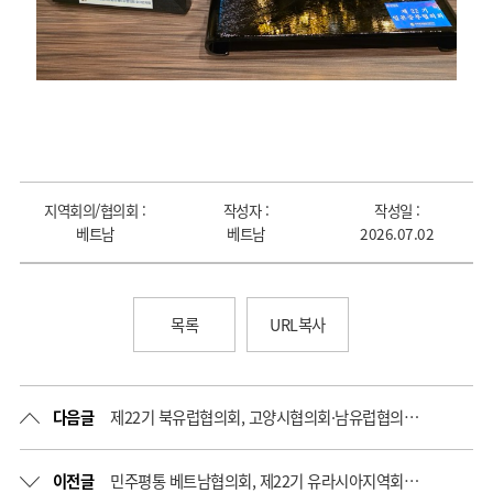
지역회의/협의회 :
작성자 :
작성일 :
베트남
베트남
2026.07.02
목록
URL복사
다음글
제22기 북유럽협의회, 고양시협의회·남유럽협의회와 자매결연 실천 선언식 개최
이전글
민주평통 베트남협의회, 제22기 유라시아지역회의 참가 및 2분기 정기회의 개최