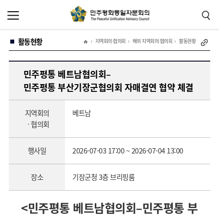
본
주
문
메
바
뉴
로
바
가
로
활동현황
기
가
지역회의·협의회
해외 지역회의·협의회
활동현황
기
민주평통 베트남협의회–
민주평통 부산기장군협의회 자매결연 협약 체결
지역회의
베트남
ㆍ협의회
행사일
2026-07-03 17:00 ~ 2026-07-04 13:00
장소
기장군청 3층 브리핑룸
<민주평통 베트남협의회–민주평통 부