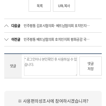
목록
URL복사
다음글
민주평통 김포시협의회- 베트남협의회 호치민지회 평화통일간담회 개최
이전글
민주평통 베트남협의회 호치민지회 평화공감 국토탐방 개최 “인천 영종도를 거쳐 김포 애기봉부터 대구 낙동강까지”
댓글
댓글
저장
※ 사용편의성조사에 참여하시겠습니까?