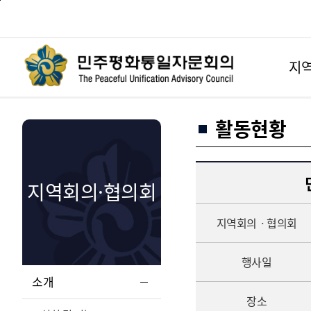
본
주
문
메
바
뉴
로
바
가
로
기
가
지역
기
활동현황
지역회의·협의회
지역회의
ㆍ협의회
행사일
소개
장소