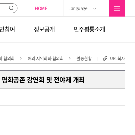
선택
Language
HOME
검색
민참여
정보공개
민주평통소개
의·협의회
해외 지역회의·협의회
활동현황
URL복사
 평화공존 강연회 및 전야제 개최