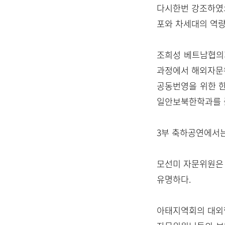
다시한번 강조하였
포와 차세대의 역량
조희성 베트남협의
과정에서 해외자문위
공동번영을 위한 
일안보북한학과를 
3부 축하공연에서는
모선미 자문위원은
유명하다.
아태지역회의 대외