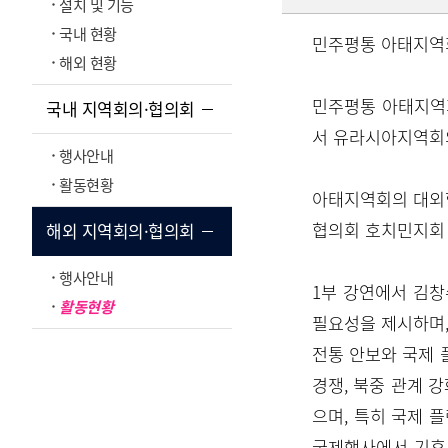
설치 및 기능
국내 현황
민주평통 아태지역
해외 현황
민주평통 아태지역회
국내 지역회의·협의회
서 유라시아지역회
행사안내
활동현황
아태지역회의 대외협
협의회 호치민지회 
해외 지역회의·협의회
행사안내
1부 강연에서 김창
활동현황
필요성을 제시하며,
전통 안보와 국제 
경쟁, 북중 관계 
으며, 특히 국제 
국제행사에서 기후위