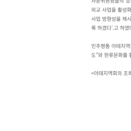
자문위원님들의 보
외교 사업을 활성화
사업 방향성을 제
록 하겠다’.고 하였
민주평통 아태지역
도”와 한류문화를 
<아태지역회의 조