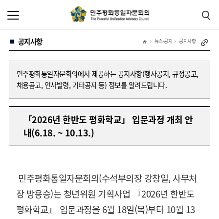
본
주
문
메
바
뉴
로
바
가
로
공지사항
기
가
뉴스·공지
공지사항
기
민주평화통일자문회의에서 제공하는 공지사항(행사공지, 규정공고,
채용공고, 인사발령, 기타공지 등) 정보를 알려드립니다.
「2026년 한반도 평화학교」 입문과정 개최 안
내(6.18. ~ 10.13.)
민주평화통일자문회의(수석부의장 강창일, 사무처
장 방용승)는 청년위원 기획사업 『2026년 한반도
평화학교』 입문과정을 6월 18일(목)부터 10월 13