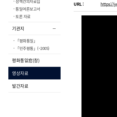
정책건의자료집
URL :
https:/
통일여론보고서
토론 자료
기관지
「평화통일」
「민주평통」(~2005)
평화통일窓(창)
영상자료
발간자료