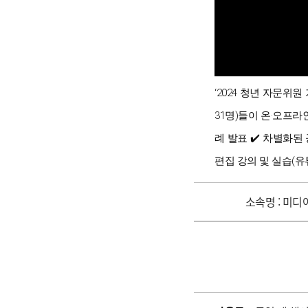
‘2024 청년 자문위
31명)들이 온·오프
례 발표 ✔️ 차별화된
편집 강의 및 실습(유
소속명 :
미디