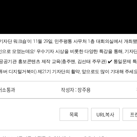
원 기자단 워크숍’이 11월 29일, 민주평통 사무처 1층 대회의실에서 개최
라인으로 모였는데요! 우수기자 시상을 비롯한 다양한 특강을 통해, 기자단
 공공기관 홍보콘텐츠 제작 교육(충주맨, 김선태 주무관) ✔️ 통일문제 
튜버 디지털거북이) 제21기 기자단의 활약, 앞으로도 많이 기대해 주세요❣
어소통과
작성자 :
장주용
목록
URL복사
프