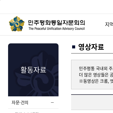
본
주
문
메
바
뉴
로
바
가
로
기
가
지역
기
영상자료
활동자료
민주평통 국내외 주
더 많은 영상들은 공식
※동영상은 크롬, 
자문·건의